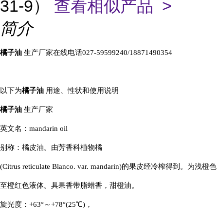
31-9）
查看相似产品 >
简介
橘子油
生产厂家在线电
话
027-59599240/18871490354
以下为
橘子油
用途、性状和使用说明
橘子油
生产厂家
英文名：mandarin oil
别称：橘皮油。由芳香科植物橘
(Citrus reticulate Blanco. var. mandarin)的果皮经冷榨得到。为浅橙色
至橙红色液体。具果香带脂蜡香，甜橙油。
旋光度：+63°～+78°(25℃)，