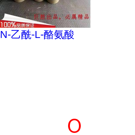
N-乙酰-L-酪氨酸