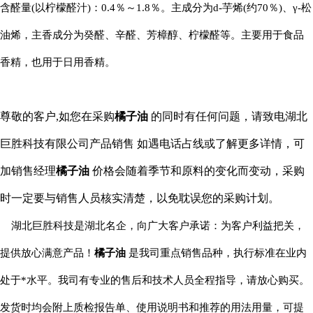
含醛量(以柠檬醛汁)：0.4％～1.8％。主成分为d-芋烯(约70％)、γ-松
油烯，主香成分为癸醛、辛醛、芳樟醇、柠檬醛等。主要用于食品
香精，也用于日用香精。
尊敬的客户,如您在采购
橘子油
的同时有任何问题
，
请致电湖北
巨胜科技有限公司产品销售
如遇电话占线或了解更多详情，可
加销售经理
橘子油
价格会随着季节和原料的变化而变动，采购
时一定要与销售人员核实清楚，以免耽误您的采购计划。
湖北巨胜科技是湖北名企，向广大客户承诺：为客户利益把关，
提供放心满意产品！
橘子油
是我司重点销售品种，执行标准在业内
处于*水平。我司有专业的售后和技术人员全程指导，请放心购买。
发货时均会附上质检报告单、使用说明书和推荐的用法用量，可提