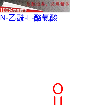
N-乙酰-L-酪氨酸