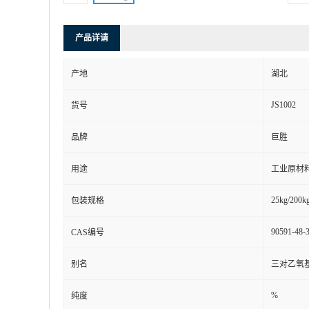
产品详请
产地
湖北
JS1002
货号
品牌
巨胜
用途
工业原材
25kg/200kg
包装规格
90591-48-
CAS编号
别名
三对乙氧
%
纯度