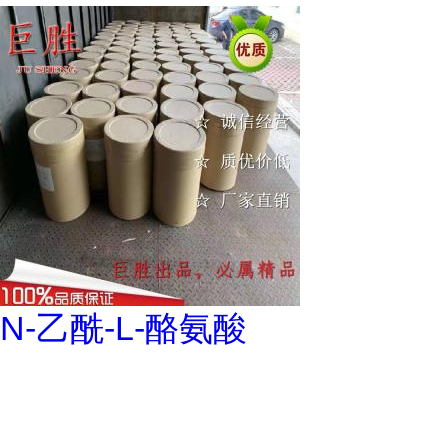
N-乙酰-L-酪氨酸