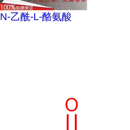
N-乙酰-L-酪氨酸