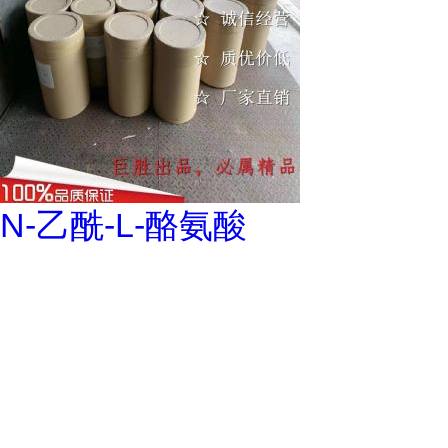
N-乙酰-L-酪氨酸