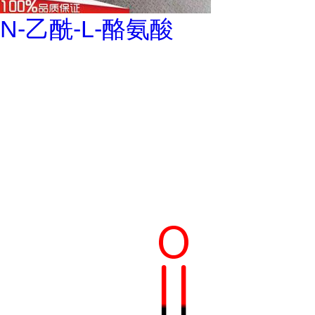
N-乙酰-L-酪氨酸