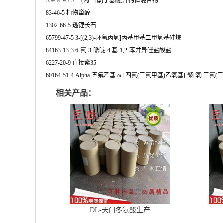
55934-93-5 三(丙二醇)丁基醚,异构体混合物
83-46-5 植物甾醇
1302-66-5 透锂长石
65799-47-5 3-[(2,3)-环氧丙氧]丙基甲基二甲氧基硅烷
84163-13-3 6-氟-3-哌啶-4-基-1,2-苯并异唑盐酸盐
6227-20-9 直接紫35
60164-51-4 Alpha-五氟乙基-ω-[四氟(三氟甲基)乙氧基]-聚[氧[三氟(三
相关产品：
DL-天门冬氨酸生产