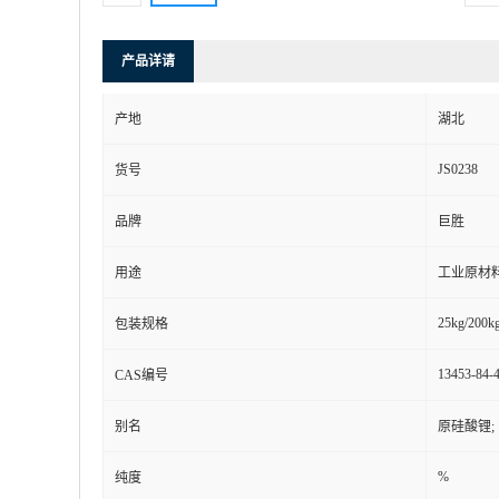
产品详请
产地
湖北
JS0238
货号
品牌
巨胜
用途
工业原材
25kg/200kg
包装规格
13453-84-
CAS编号
别名
原硅酸锂;
%
纯度