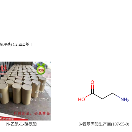
氟甲基)-1,2-亚乙基]]
N-乙酰-L-酪氨酸
β-氨基丙酸生产商(107-95-9)