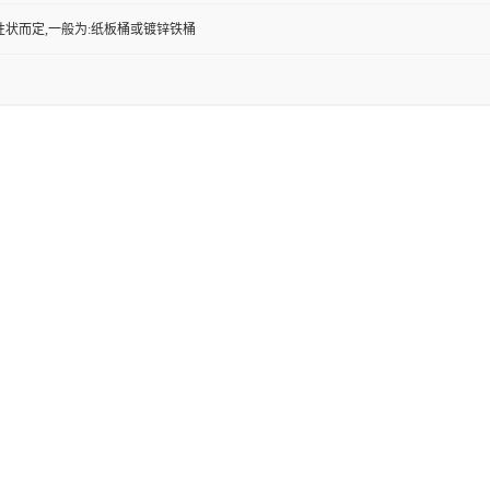
性状而定,一般为:纸板桶或镀锌铁桶