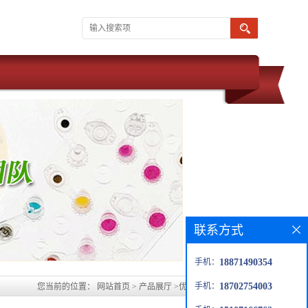
联系方式
手机：
18871490354
手机：
18702754003
您当前的位置：
网站首页
>
产品展厅
>
优势品种
>
正硅酸锂