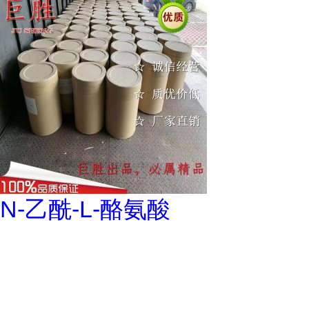
N-乙酰-L-酪氨酸