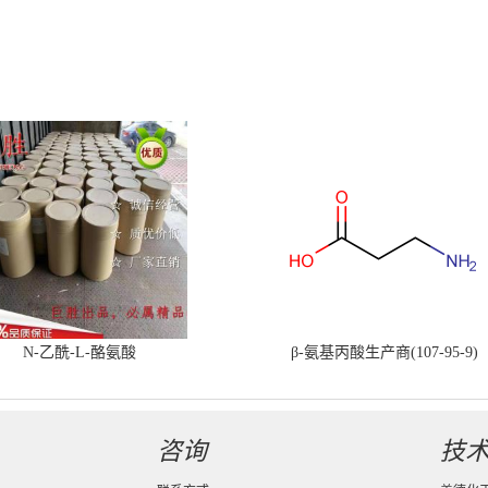
N-乙酰-L-酪氨酸
β-氨基丙酸生产商(107-95-9)
咨询
技