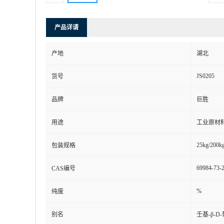
产品详请
产地
湖北
JS0205
货号
品牌
巨胜
用途
工业原材
25kg/200kg
包装规格
69984-73-
CAS编号
%
纯度
别名
壬基-β-D