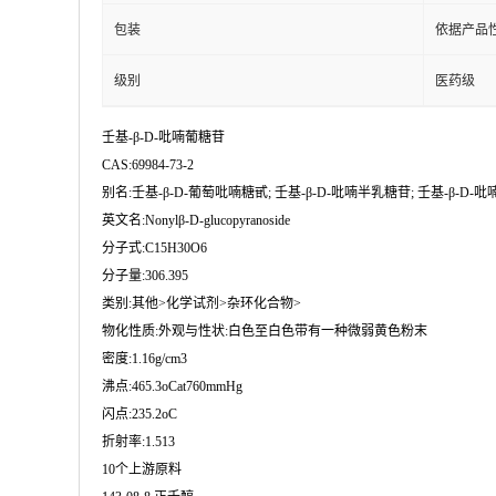
包装
依据产品
级别
医药级
壬基-β-D-吡喃葡糖苷
CAS:69984-73-2
别名:壬基-β-D-葡萄吡喃糖甙; 壬基-β-D-吡喃半乳糖苷; 壬基-β-D-吡
英文名:Nonylβ-D-glucopyranoside
分子式:C15H30O6
分子量:306.395
类别:其他>化学试剂>杂环化合物>
物化性质:外观与性状:白色至白色带有一种微弱黄色粉末
密度:1.16g/cm3
沸点:465.3oCat760mmHg
闪点:235.2oC
折射率:1.513
10个上游原料