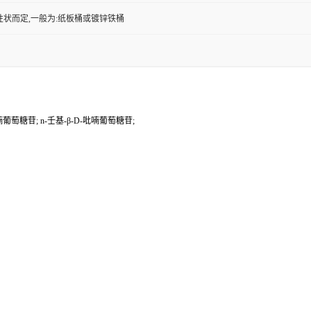
性状而定,一般为:纸板桶或镀锌铁桶
喃葡萄糖苷; n-壬基-β-D-吡喃葡萄糖苷;