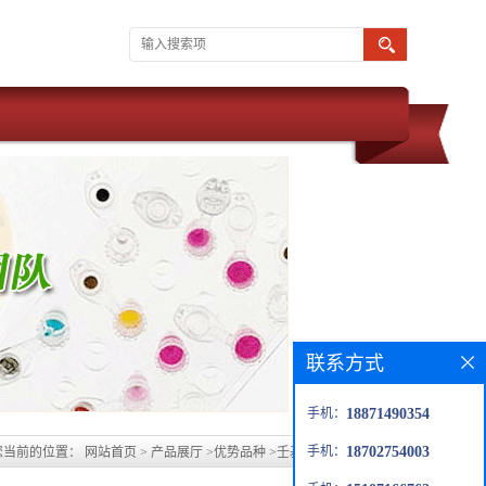
联系方式
手机：
18871490354
手机：
18702754003
您当前的位置：
网站首页
>
产品展厅
>
优势品种
>
壬基-β-D-吡喃葡糖苷