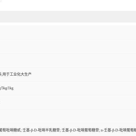
料,用于工业化大生产
/5kg/1kg
2
-葡萄吡喃糖甙; 壬基-β-D-吡喃半乳糖苷; 壬基-β-D-吡喃葡萄糖苷; n-壬基-β-D-吡喃葡萄