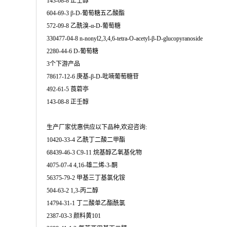
143-08-8 正壬醇
604-69-3 β-D-葡萄糖五乙酸酯
572-09-8 乙酰溴-α-D-葡萄糖
330477-04-8 n-nonyl2,3,4,6-tetra-O-acetyl-β-D-glucopyranoside
2280-44-6 D-葡萄糖
3个下游产品
78617-12-6 庚基-β-D-吡喃葡萄糖苷
492-61-5 莨菪亭
143-08-8 正壬醇
生产厂家优惠供应以下品种,欢迎咨询:
10420-33-4 乙酰丁二酸二甲酯
68439-46-3 C9-11 烷基醇乙氧基化物
4075-07-4 4,16-雄二烯-3-酮
56375-79-2 甲基三丁基氯化铵
504-63-2 1,3-丙二醇
14794-31-1 丁二酸单乙酯酰氯
2387-03-3 颜料黄101