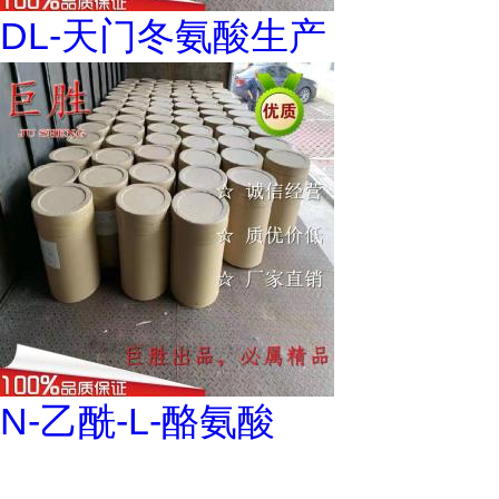
DL-天门冬氨酸生产
N-乙酰-L-酪氨酸