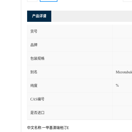
产品详请
货号
品牌
包装规格
别名
Microtub
%
纯度
CAS编号
是否进口
中文名称:一甲基澳瑞他汀E