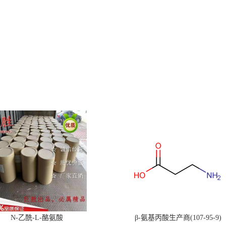
N-乙酰-L-酪氨酸
β-氨基丙酸生产商(107-95-9)