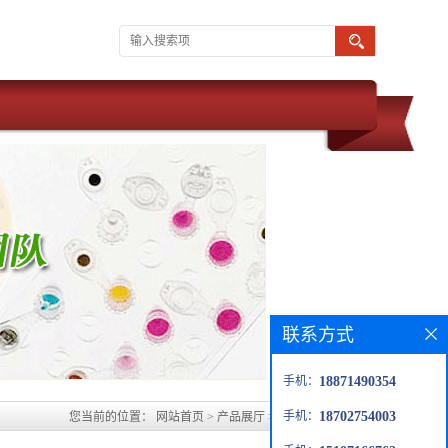
联系方式
手机：
18871490354
手机：
18702754003
您当前的位置：
网站首页
>
产品展厅
>
一甲基瑞奥西汀E