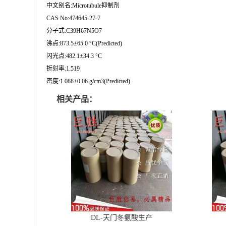
中文别名:Microtubule抑制剂
CAS No:474645-27-7
分子式:C39H67N5O7
沸点:873.5±65.0 °C(Predicted)
闪光点:482.1±34.3 °C
折射率:1.519
密度:1.088±0.06 g/cm3(Predicted)
相关产品：
DL-天门冬氨酸生产