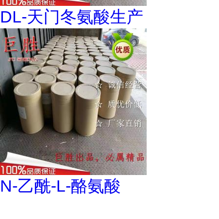
DL-天门冬氨酸生产
N-乙酰-L-酪氨酸