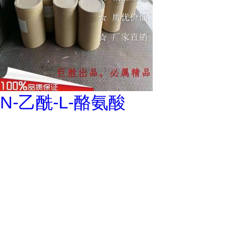
N-乙酰-L-酪氨酸