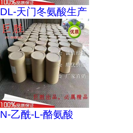
DL-天门冬氨酸生产
N-乙酰-L-酪氨酸