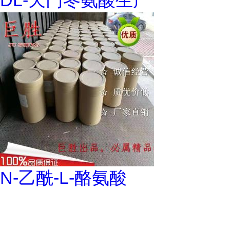
DL-天门冬氨酸生产
N-乙酰-L-酪氨酸