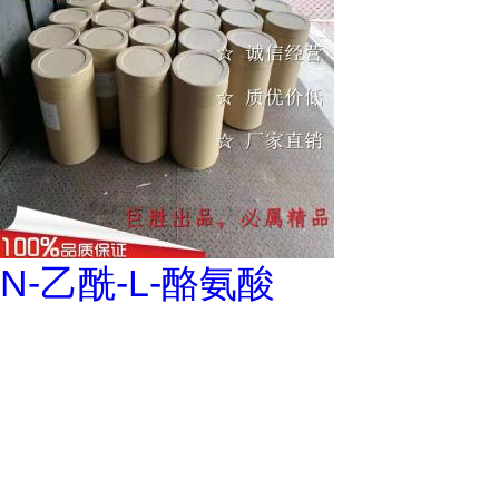
N-乙酰-L-酪氨酸