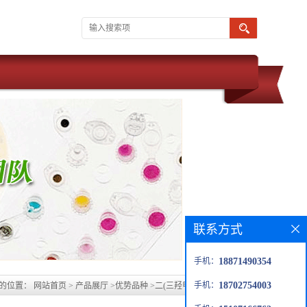
联系方式
手机：
18871490354
手机：
18702754003
的位置：
网站首页
>
产品展厅
>
优势品种
>
二(三羟甲基丙烷)四丙烯酸