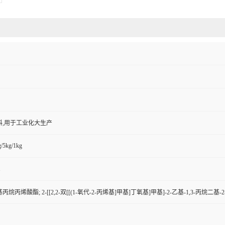
料,用于工业化大生产
/5kg/1kg
1
烷丙烯酸酯; 2-[[2,2-双[[(1-氧代-2-丙烯基]甲基]丁氧基]甲基]-2-乙基-1,3-丙烷二基-