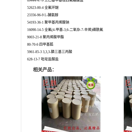
69444-47-9 三乙基甲基铵四氟硼酸盐
52623-00-4 全氟环醚
23356-96-9 L-脯氨醇
54193-36-1 聚甲基丙烯酸钠
16090-14-5 全氟(4-甲基-3,6-二氧杂-7-辛烯)磺酰氟
9003-21-8 聚丙烯酸甲酯
80-70-6 四甲基胍
5961-85-3 3,3,3-膦三基三丙酸
628-13-7 吡啶盐酸盐
相关产品：