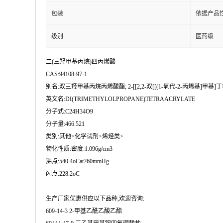
包装
依据产品
级别
医药级
二(三羟甲基丙烷)四丙烯酸
CAS:94108-97-1
别名:双三羟甲基丙烷丙烯酸酯; 2-[[2,2-双[[(1-氧代-2-丙烯基]甲基]丁
英文名:DI(TRIMETHYLOLPROPANE)TETRAACRYLATE
分子式:C24H34O9
分子量:466.521
类别:其他>化学试剂>烯烃类>
物化性质:密度:1.096g/cm3
沸点:540.4oCat760mmHg
闪点:228.2oC
生产厂家优惠供应以下品种,欢迎咨询:
609-14-3 2-甲基乙酰乙酸乙酯