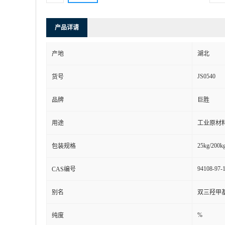
产品详请
产地
湖北
JS0540
货号
品牌
巨胜
用途
工业原材
25kg/200kg
包装规格
94108-97-
CAS编号
别名
双三羟甲基丙
%
纯度