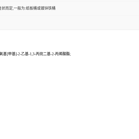
性状而定,一般为:纸板桶或镀锌铁桶
氧基]甲基]-2-乙基-1,3-丙烷二基-2-丙烯酸酯;