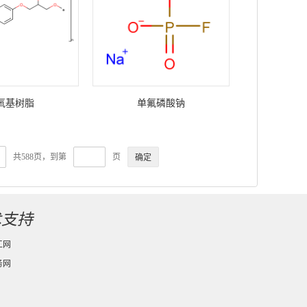
氧基树脂
单氟磷酸钠
共588页，到第
页
术支持
工网
务网