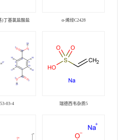
啶基)丁基氯盐酸盐
α-烯烃C2428
53-03-4
瑞德西韦杂质5