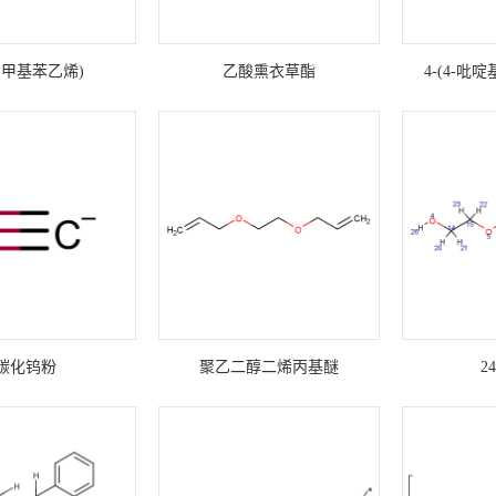
α-甲基苯乙烯)
乙酸熏衣草酯
4-(4-吡
碳化钨粉
聚乙二醇二烯丙基醚
24