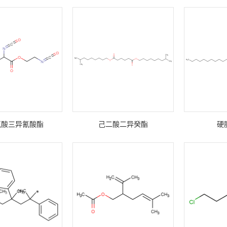
氨酸三异氰酸酯
己二酸二异癸酯
硬