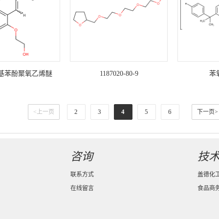
基苯酚聚氧乙烯醚
1187020-80-9
苯
2
3
4
5
6
<上一页
下一页>
咨询
技
联系方式
盖德化
在线留言
食品商