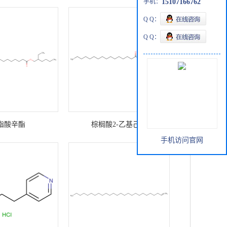
手机：
15107166762
Q Q：
Q Q：
脂酸辛酯
棕榈酸2-乙基己酯
手机访问官网