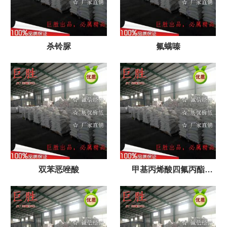
杀铃脲
氟螨嗪
双苯恶唑酸
甲基丙烯酸四氟丙酯
（45102-52-1）