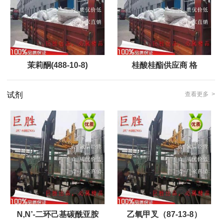
茉莉酮(488-10-8)
桂酸桂酯供应商 格
试剂
查看更多 >
N,N’-二环己基碳酰亚胺
乙氧甲叉（87-13-8）