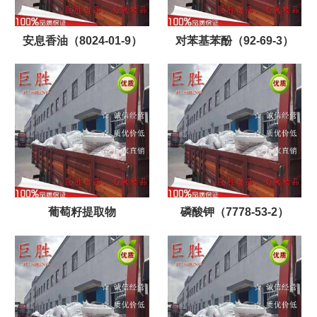
安息香油（8024-01-9）
对苯基苯酚（92-69-3）
葡萄籽提取物
磷酸钾（7778-53-2）