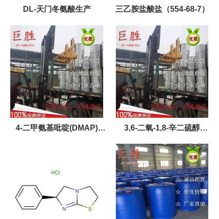
DL-天门冬氨酸生产
三乙胺盐酸盐（554-68-7）
4-二甲氨基吡啶(DMAP)
3,6-二氧-1,8-辛二硫醇
（1122-58-3）
（14970-87-7）