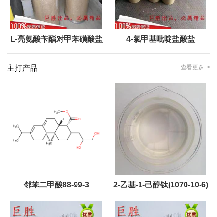
L-亮氨酸苄酯对甲苯磺酸盐
4-氯甲基吡啶盐酸盐
主打产品
查看更多 >
邻苯二甲酸88-99-3
2-乙基-1-己醇钛(1070-10-6)