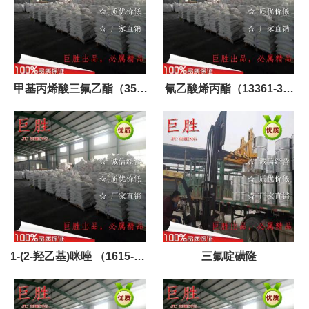
甲基丙烯酸三氟乙酯（352-
氰乙酸烯丙酯（13361-32-
87-4）
5）
1-(2-羟乙基)咪唑 （1615-14-
三氟啶磺隆
1）