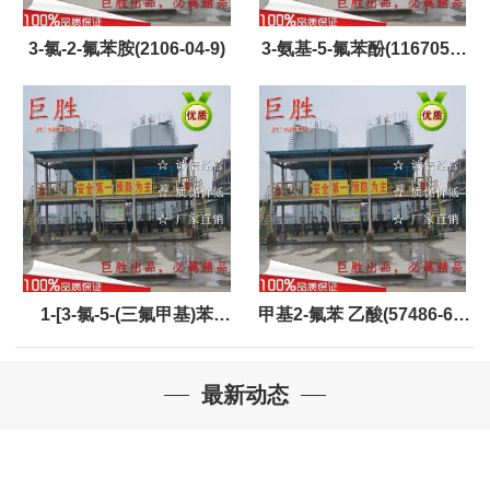
3-氯-2-氟苯胺(2106-04-9)
3-氨基-5-氟苯酚(1167055-
92-6)
1-[3-氯-5-(三氟甲基)苯
甲基2-氟苯 乙酸(57486-67-
基]-2,2,2-三氟乙酮(1125812-
6)
最新动态
58-9)