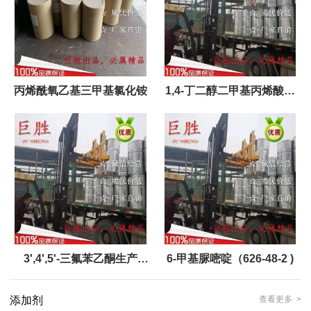
丙烯酰氧乙基三甲基氯化铵
1,4-丁二醇二甲基丙烯酸酯
（2082-81-7）
3',4',5'-三氟苯乙酮生产
6-甲基脲嘧啶（626-48-2 )
（220141-73-1）
添加剂
查看更多 >