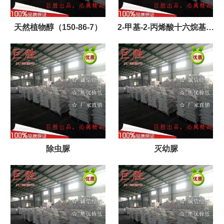
天然植物醇（150-86-7）
2-甲基-2-丙烯酸十六烷基酯
（2495-27-4）
除虫脲
灭幼脲