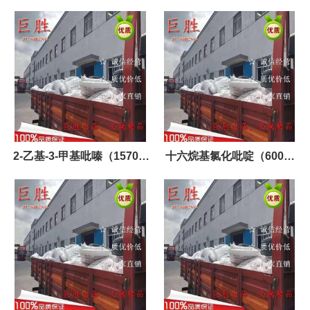
2-乙基-3-甲基吡嗪（15707-
十六烷基氯化吡啶（6004-
23-0）
24-6）