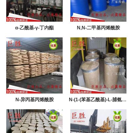
α-乙酰基-γ-丁内酯
N,N-二甲基丙烯酰胺
N-异丙基丙烯酰胺
N-(1-(苯基乙酰基)-L-脯氨酰)
甘氨酸乙酯