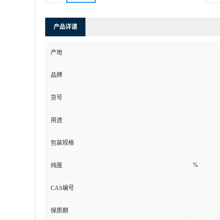
产品详请
产地
品牌
货号
用途
包装规格
%
纯度
CAS编号
保质期