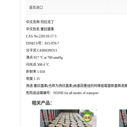
是否进口
中文名称:司拉克丁
中文别名:塞拉菌素
CAS No:220119-17-5
EINECS号：815-979-7
分子式:C43H63NO11
沸点:917 °C at 760 mmHg
闪光点:508.4 °C
折射率:1.618
密度:1.35
用途:塞拉菌素(也称为西拉菌素)由基因重组的阿维链霉菌新菌株发酵而
危险品运输编号：NONH for all modes of transport
相关产品：