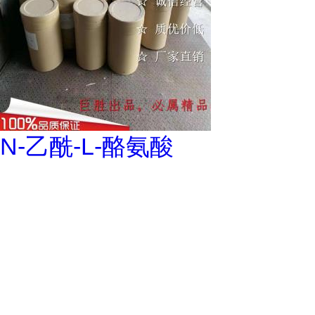
N-乙酰-L-酪氨酸