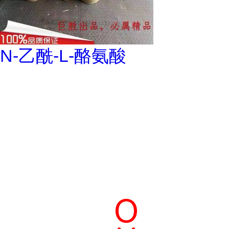
N-乙酰-L-酪氨酸