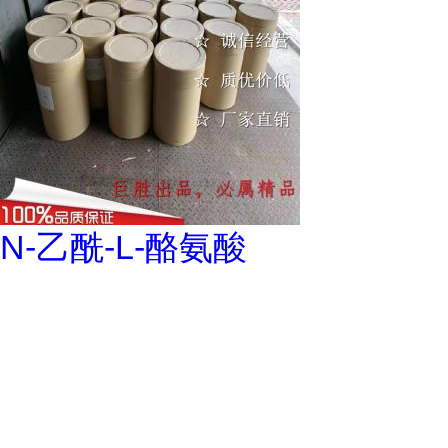
N-乙酰-L-酪氨酸