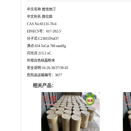
中文名称:普伐他汀
中文别名:普拉固
CAS No:81131-70-6
EINECS号：617-202-5
分子式:C23H35NaO7
沸点:634.5oCat 760 mmHg
闪光点:213.2 oC
外观白色结晶粉末
安全说明:16-26-36/37/39-45
危险品运输编号：3077
相关产品：