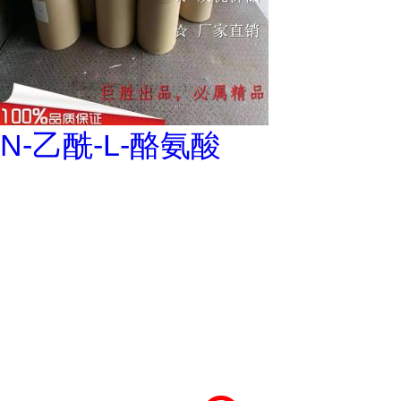
N-乙酰-L-酪氨酸