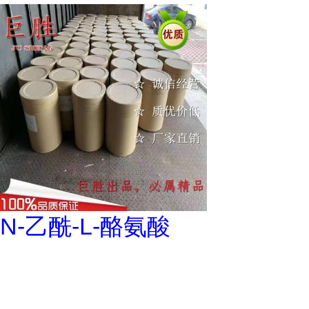
N-乙酰-L-酪氨酸