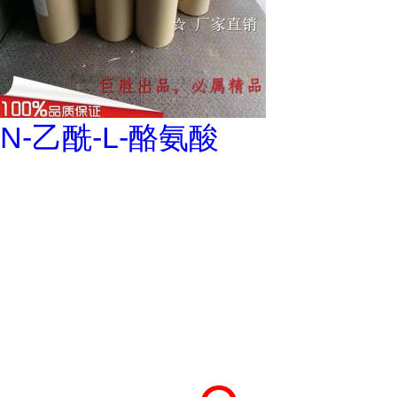
N-乙酰-L-酪氨酸