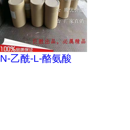
N-乙酰-L-酪氨酸