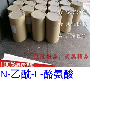
N-乙酰-L-酪氨酸