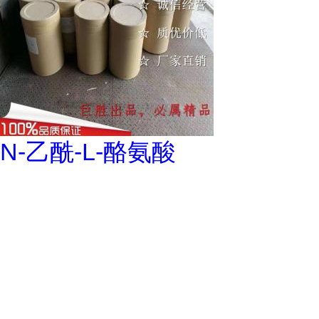
N-乙酰-L-酪氨酸