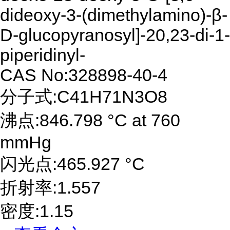
dideoxy-3-(dimethylamino)-β-
D-glucopyranosyl]-20,23-di-1-
piperidinyl-
CAS No:328898-40-4
分子式:C41H71N3O8
沸点:846.798 °C at 760
mmHg
闪光点:465.927 °C
折射率:1.557
密度:1.15