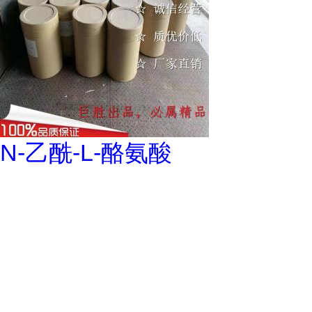
N-乙酰-L-酪氨酸