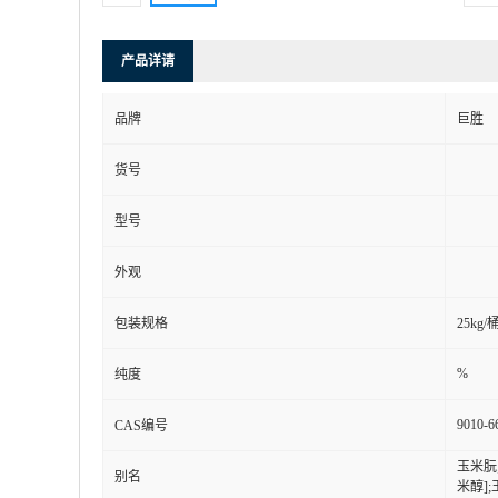
产品详请
品牌
巨胜
货号
型号
外观
包装规格
25kg/
%
纯度
9010-6
CAS编号
玉米朊;
别名
米醇]