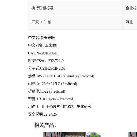
执行质量标准
企业标
厂家（产地）
湖北
中文名称:玉米朊
中文别名:[玉米醇]
CAS No:9010-66-6
EINECS号：232-722-9
分子式:C23H29ClN2O6
沸点:285.7±19.0 C at 760 mmHg (Predicted)
闪光点:126.6±21.5 C (Predicted)
折射率:1.522 (Predicted)
密度:1.3±0.1 g/cm3 (Predicted)
用途:1、用于药片片剂包衣2、生化研究
安全说明:22-24/25
相关产品：