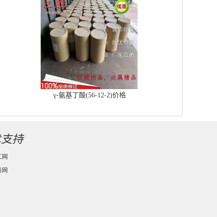
γ-氨基丁酸(56-12-2)价格
术支持
工网
务网