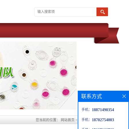
联系方式
手机：
18871490354
手机：
18702754003
您当前的位置：
网站首页
>
产品展厅
>
玉米朊