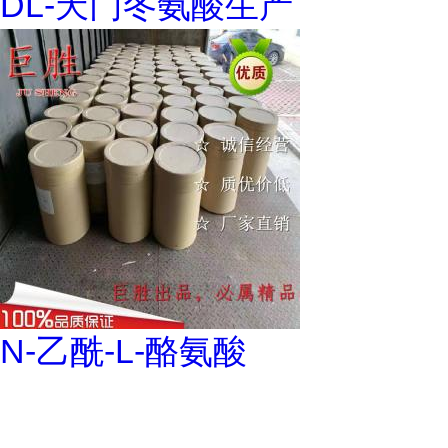
DL-天门冬氨酸生产
N-乙酰-L-酪氨酸