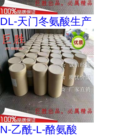
DL-天门冬氨酸生产
N-乙酰-L-酪氨酸