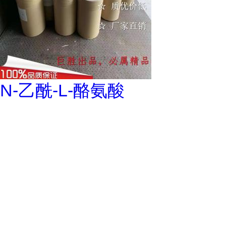
N-乙酰-L-酪氨酸