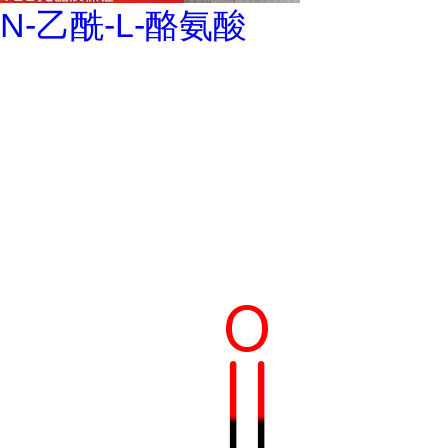
N-乙酰-L-酪氨酸