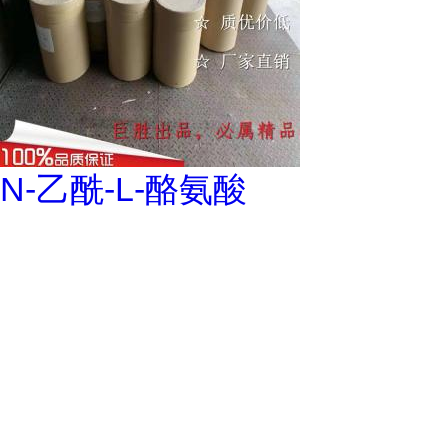
N-乙酰-L-酪氨酸