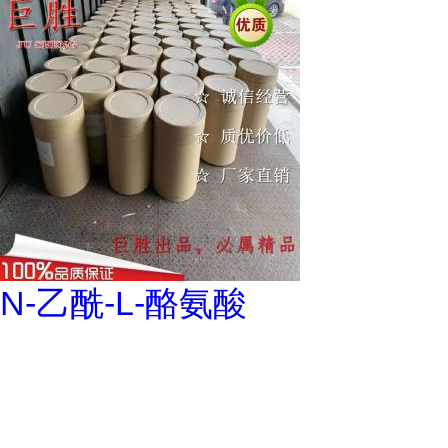
N-乙酰-L-酪氨酸