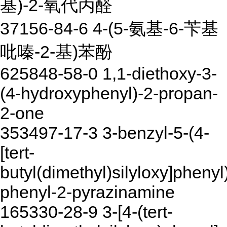
基)-2-氧代丙醛
37156-84-6 4-(5-氨基-6-苄基
吡嗪-2-基)苯酚
625848-58-0 1,1-diethoxy-3-
(4-hydroxyphenyl)-2-propan-
2-one
353497-17-3 3-benzyl-5-(4-
[tert-
butyl(dimethyl)silyloxy]phenyl
phenyl-2-pyrazinamine
165330-28-9 3-[4-(tert-