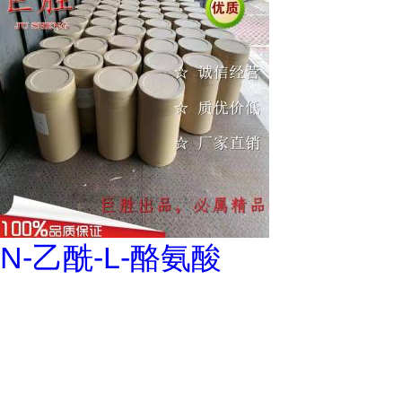
N-乙酰-L-酪氨酸