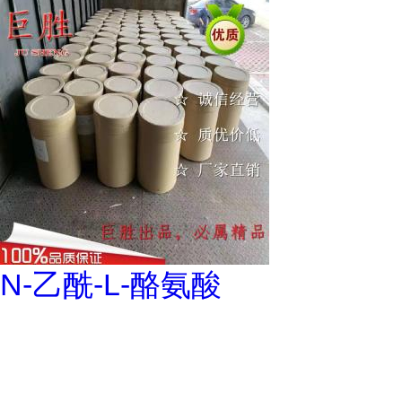
N-乙酰-L-酪氨酸