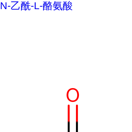
N-乙酰-L-酪氨酸