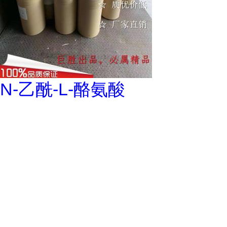
N-乙酰-L-酪氨酸