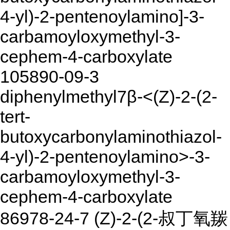
4-yl)-2-pentenoylamino]-3-
carbamoyloxymethyl-3-
cephem-4-carboxylate
105890-09-3
diphenylmethyl7β-<(Z)-2-(2-
tert-
butoxycarbonylaminothiazol-
4-yl)-2-pentenoylamino>-3-
carbamoyloxymethyl-3-
cephem-4-carboxylate
86978-24-7 (Z)-2-(2-叔丁氧羰