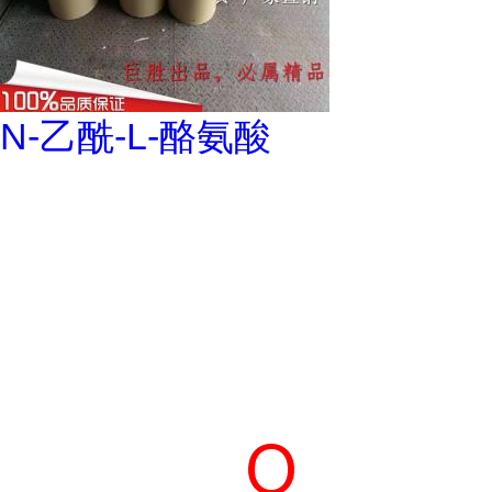
N-乙酰-L-酪氨酸