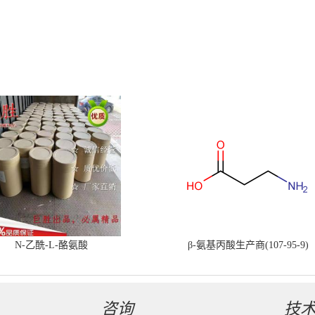
N-乙酰-L-酪氨酸
β-氨基丙酸生产商(107-95-9)
咨询
技