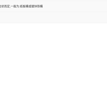
性状而定,一般为:纸板桶或镀锌铁桶