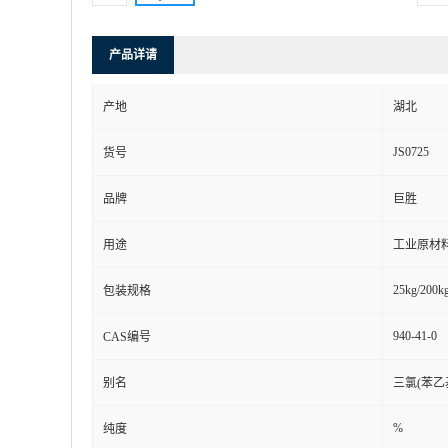
产品详请
产地
湖北
JS0725
货号
品牌
巨胜
用途
工业原材
25kg/200kg
包装规格
940-41-0
CAS编号
别名
三氯(苯乙
%
纯度