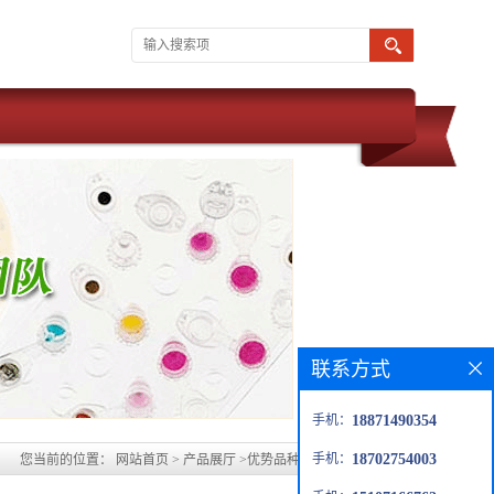
联系方式
手机：
18871490354
手机：
18702754003
您当前的位置：
网站首页
>
产品展厅
>
优势品种
>
苯乙基三氯硅烷