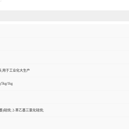
料,用于工业化大生产
/5kg/1kg
基)硅烷; 2-苯乙基三氯化硅烷;