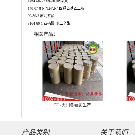
14643-87-9 双丙烯酸锌(II)
140-07-8 N,N,N’,N’-四羟乙基乙二胺
99-50-3 原儿茶酸
3164-60-1 亚硝酸-苯二辛酯
相关产品：
DL-天门冬氨酸生产
产品类别
关于我们