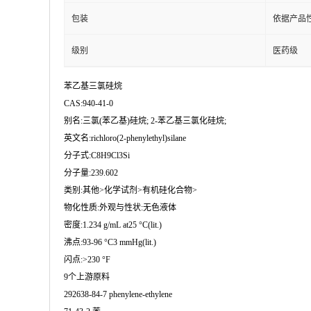
包装
依据产品
级别
医药级
苯乙基三氯硅烷
CAS:940-41-0
别名:三氯(苯乙基)硅烷; 2-苯乙基三氯化硅烷;
英文名:richloro(2-phenylethyl)silane
分子式:C8H9Cl3Si
分子量:239.602
类别:其他>化学试剂>有机硅化合物>
物化性质:外观与性状:无色液体
密度:1.234 g/mL at25 °C(lit.)
沸点:93-96 °C3 mmHg(lit.)
闪点:>230 °F
9个上游原料
292638-84-7 phenylene-ethylene