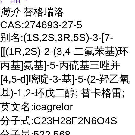
简介
替格瑞洛
CAS:274693-27-5
别名:(1S,2S,3R,5S)-3-[7-
[[(1R,2S)-2-(3,4-二氟苯基)环
丙基]氨基]-5-丙硫基三唑并
[4,5-d]嘧啶-3-基]-5-(2-羟乙氧
基)-1,2-环戊二醇; 替卡格雷;
英文名:icagrelor
分子式:C23H28F2N6O4S
分子量:522.568