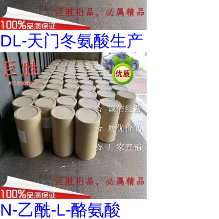
DL-天门冬氨酸生产
N-乙酰-L-酪氨酸