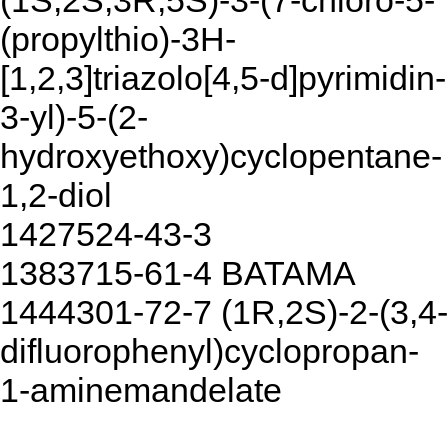
(1S,2S,3R,5S)-3-(7-chloro-5-
(propylthio)-3H-
[1,2,3]triazolo[4,5-d]pyrimidin-
3-yl)-5-(2-
hydroxyethoxy)cyclopentane-
1,2-diol
1427524-43-3
1383715-61-4 BATAMA
1444301-72-7 (1R,2S)-2-(3,4-
difluorophenyl)cyclopropan-
1-aminemandelate