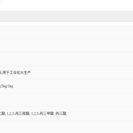
料,用于工业化大生产
/5kg/1kg
; 1,2,3-丙三羧酸; 1,2,3-丙三甲酸; 丙三酸;