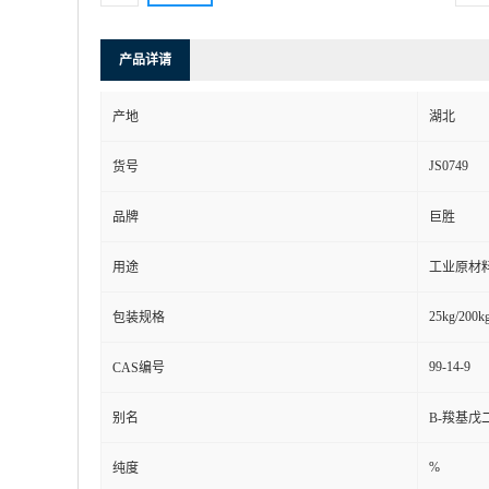
产品详请
产地
湖北
JS0749
货号
品牌
巨胜
用途
工业原材
25kg/200kg
包装规格
99-14-9
CAS编号
别名
Β-羧基戊二酸
%
纯度