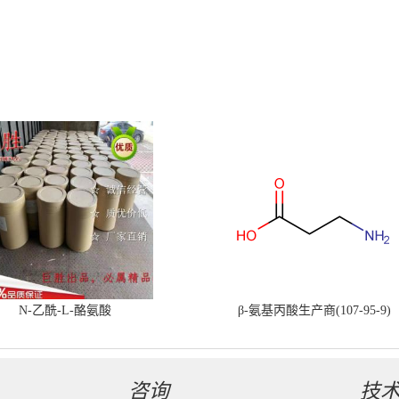
N-乙酰-L-酪氨酸
β-氨基丙酸生产商(107-95-9)
咨询
技