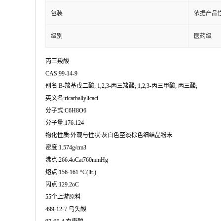
包装
依据产品
级别
医药级
丙三羧酸
CAS:99-14-9
别名:Β-羧基戊二酸; 1,2,3-丙三羧酸; 1,2,3-丙三甲酸; 丙三酸;
英文名:ricarballylicaci
分子式:C6H8O6
分子量:176.124
物化性质:外观与性状:灰白色至淡棕色细结晶粉末
密度:1.574g/cm3
沸点:266.4oCat760mmHg
熔点:156-161 °C(lit.)
闪点:129.2oC
55个上游原料
499-12-7 乌头酸