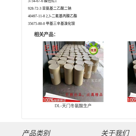
3734-67-6 酸性红1
928-72-3 亚氨基二乙酸二钠
40497-11-8 2,3-二氰基丙酸乙酯
35675-80-0 甲基三辛基溴化铵
相关产品：
DL-天门冬氨酸生产
产品类别
关于我们