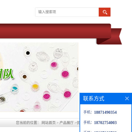
联系方式
手机：
18871490354
手机：
18702754003
您当前的位置：
网站首页
>
产品展厅
>
优势品种
>
丙三羧酸