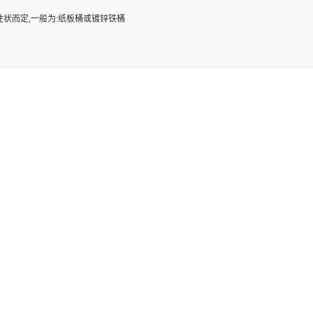
性状而定,一般为:纸板桶或镀锌铁桶