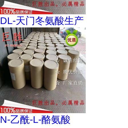
DL-天门冬氨酸生产
N-乙酰-L-酪氨酸