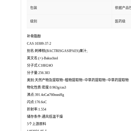
包装
依据产品
级别
医药级
补骨脂酚
CAS:10309-37-2
别名:刺棒棕(BACTRISGASIPAES)果汁;
英文名:(+)-Bakuchiol
分子式:C18H24O
分子量:256.383
类别:天然产物及提取物>植物提取物>中草药提取物>中草药提取物
物化性质:密度:0.963g/cm3
沸点:391.4oCat760mmHg
闪点:176.6oC
折射率:1.554
储存条件:通风低温干燥
5个上游原料