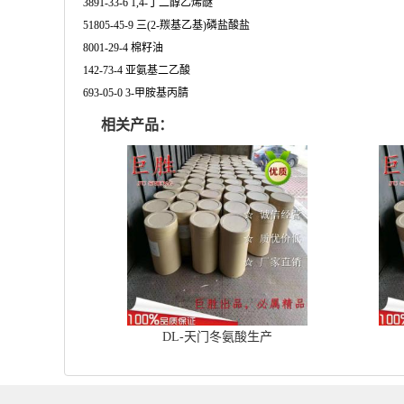
3891-33-6 1,4-丁二醇乙烯醚
51805-45-9 三(2-羰基乙基)磷盐酸盐
8001-29-4 棉籽油
142-73-4 亚氨基二乙酸
693-05-0 3-甲胺基丙腈
相关产品：
DL-天门冬氨酸生产