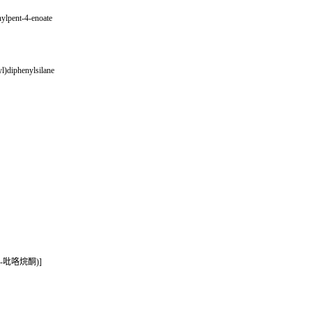
hylpent-4-enoate
l)diphenylsilane
2-吡咯烷酮)]