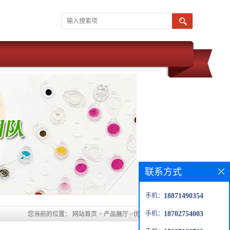
联系方式
手机：
18871490354
手机：
18702754003
您当前的位置：
网站首页
>
产品展厅
>
优势品种
>
补骨脂酚