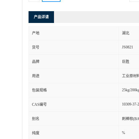
产品详请
产地
湖北
JS0821
货号
品牌
巨胜
用途
工业原材
25kg/200kg
包装规格
10309-37-
CAS编号
别名
刺棒棕(BAC
%
纯度