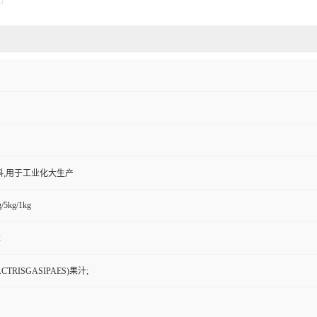
料,用于工业化大生产
/5kg/1kg
2
TRISGASIPAES)果汁;