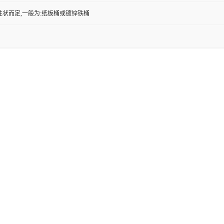
性状而定,一般为:纸板桶或镀锌铁桶