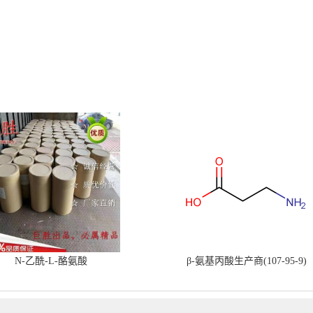
N-乙酰-L-酪氨酸
β-氨基丙酸生产商(107-95-9)