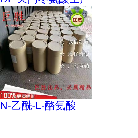
N-乙酰-L-酪氨酸